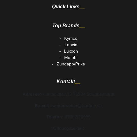
Quick Links
Top Brands
Kymco
Loncin
Luxxon
Motobi
Zündapp/Prike
Kontakt
Adresse:
Humboldtstr.39 75334 Straubenhardt
E-mail:
zweiradweber@t-online.de
Telefon:
07082/20999
Öffnungszeiten
: